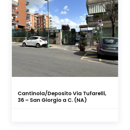
Cantinola/Deposito Via Tufarelli,
36 – San Giorgio a C. (NA)