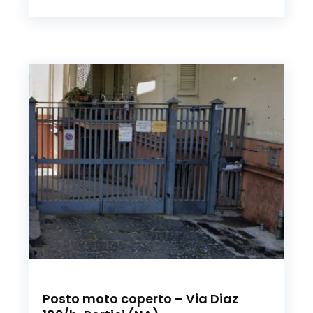
Posto moto coperto – Via Diaz