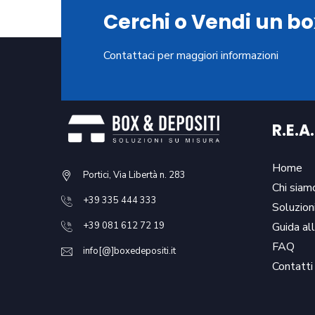
Cerchi o Vendi un bo
Contattaci per maggiori informazioni
R.E.A.
Home
Portici, Via Libertà n. 283
Chi siam
+39 335 444 333
Soluzion
Guida al
+39 081 612 72 19
FAQ
info[@]boxedepositi.it
Contatti